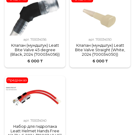
арт.
700034056
арт.
700034050
Клапан (мундштук) Leatt
Клапан (мундштук) Leatt
Bite Valve 45 degree
Bite Valve Straight (White,
(Black, 2024 (700034056))
2024 (700034050))
6 000 ₸
6 000 ₸
Предзаказ
арт.
700034040
Набор для гидропака
Leatt Helmet Hands Free