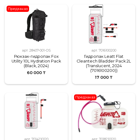
Предзаказ
арт.
28407-001-OS
арт.
7016100200
Рюкзак-гидропак Fox
Гидропак Leatt Flat
Utility 10L Hydration Pack
Cleantech Bladder Pack 2L
(Black, 2024)
(Translucent, 2024
(7016100200))
60 000 ₸
17 000 ₸
Предзаказ
арт.
7014210120
арт.
7018210120