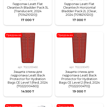
Гидропак Leatt Flat
Гидропак Leatt Flat
Cleantech Bladder Pack 3L
Cleantech Horizontal
(Translucent, 2024
Bladder Pack 2L (Clear,
(7014210120))
2024 (7018210120))
17 000 ₸
17 000 ₸
Предзаказ
Предзаказ
арт.
7022200460
арт.
7022200470
Защита спины для
Защита спины для
гидропака Leatt Back
гидропака Leatt Back
Protector for Hydration
Protector for Hydration
Bags CE Level 1 (Red, 2024
Bags CE Level 2 (Red, 2024
(7022200460))
(7022200470))
14 500 ₸
19 000 ₸
Предзаказ
Предзаказ