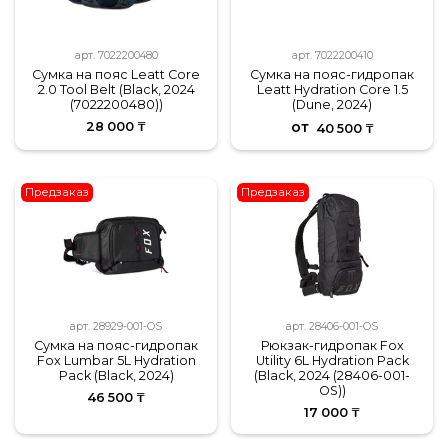
арт.
7022200480
арт.
7022200410
Сумка на пояс Leatt Core
Сумка на пояс-гидропак
2.0 Tool Belt (Black, 2024
Leatt Hydration Core 1.5
(7022200480))
(Dune, 2024)
от
28 000 ₸
40 500 ₸
Предзаказ
Предзаказ
арт.
28929-001-OS
арт.
28406-001-OS
Сумка на пояс-гидропак
Рюкзак-гидропак Fox
Fox Lumbar 5L Hydration
Utility 6L Hydration Pack
Pack (Black, 2024)
(Black, 2024 (28406-001-
OS))
46 500 ₸
17 000 ₸