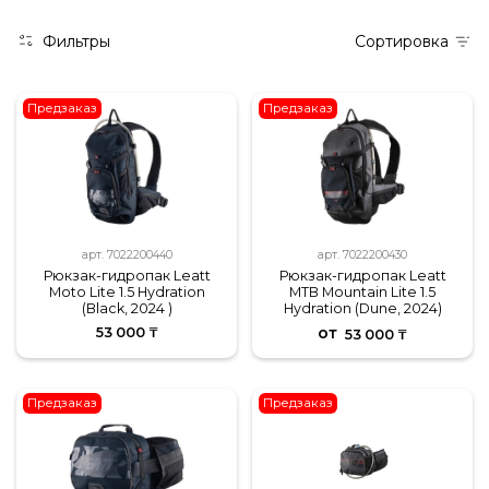
Фильтры
Сортировка
Предзаказ
Предзаказ
арт.
7022200440
арт.
7022200430
Рюкзак-гидропак Leatt
Рюкзак-гидропак Leatt
Moto Lite 1.5 Hydration
MTB Mountain Lite 1.5
(Black, 2024 )
Hydration (Dune, 2024)
от
53 000 ₸
53 000 ₸
Предзаказ
Предзаказ