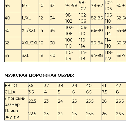
98-
102-
46
M/L
10
32
94-98
78-82
60-62
102
106
98-
102-
106-
48
L/XL
12
34
82-86
62-64
102
106
110
102-
106-
110-
50
XL/XXL
14
36
86-90
64-66
106
110
114
106-
110-
114-
52
XXL/3XL
16
38
90-94
66-68
110
114
118
110-
114-
118-
54
3XL
18
40
94-98
68-70
114
118
122
МУЖСКАЯ ДОРОЖНАЯ ОБУВЬ:
ЕВРО
36
37
38
39
40
41
42
США
3.5
4
5
6
6.5
7.5
8
Японский
22.5
23
24
25
25.5
26
26.5
размер
Длина
22.5
23
24
25
25.5
26
26.5
внутри