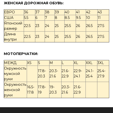
ЖЕНСКАЯ ДОРОЖНАЯ ОБУВЬ:
ЕВРО
36
37
38
39
40
41
42
43
США
5.5
6
7
8
8.5
9.5
10
11
Японский
22.5
23
24
25
25.5
26
26.5
27.5
размер
Длина
22.5
23
24
25
25.5
26
26.5
27.5
внутри
МОТОПЕРЧАТКИ:
МЕЖД.
XS
S
M
L
XL
XXL
3XL
Окружность
17.8-
20.3-
21.6-
22.9-
24.1-
25.4-
мужской
20.3
21.6
22.9
24.1
25.4
27.9
руки
Окружность
16.5-
17.8-
19-
20.3-
21.6-
женской
17.8
19
20.3
21.6
22.9
руки