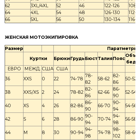
62
3XL/4XL
52
46
122-126
108-1
64
4XL
54
48
126-130
112-1
66
5XL
56
50
130-134
116-1
ЖЕНСКАЯ МОТОЭКИПИРОВКА
Размер
Паратметры 
Объё
Куртки
Брюки
Грудь
Бюст
Талия
Пояс
бедр
ЕВРО
МЕЖД.
США
США
78-
82-
36
XXS
0
22
74-78
58-62
50-52
82
86
82-
86-
38
XXS/XS
2
24
78-82
62-66
52-54
86
90
86-
90-
40
XS
4
26
82-86
66-70
54-56
90
94
90-
94-
42
S
6
28
86-90
70-74
56-58
94
98
94-
98-
44
M
8
30
90-94
74-78
58-60
98
102