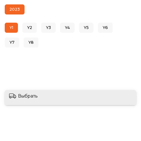
2023
Y1
Y2
Y3
Y4
Y5
Y6
Y7
Y8
Выбрать