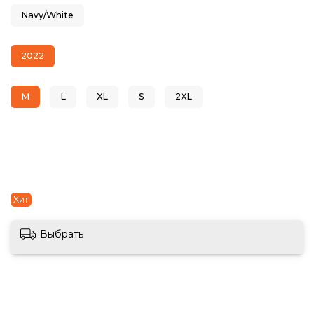
Navy/White
2022
M
L
XL
S
2XL
Хит
Выбрать