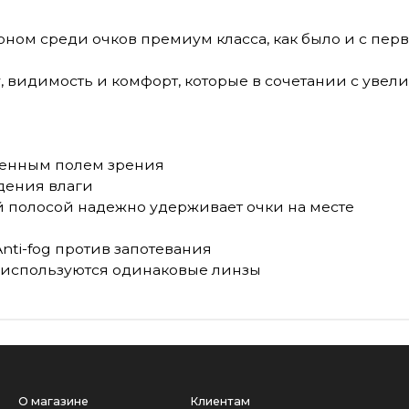
талоном среди очков премиум класса, как было и с пе
 видимость и комфорт, которые в сочетании с увел
иченным полем зрения
едения влаги
й полосой надежно удерживает очки на месте
Anti-fog против запотевания
ta 2 используются одинаковые линзы
О магазине
Клиентам