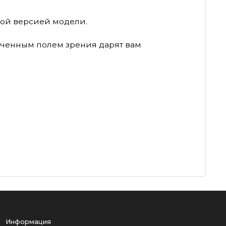
рвой версией модели.
иченным полем зрения дарят вам
Информация