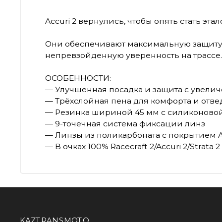
Accuri 2 вернулись, чтобы опять стать э
Они обеспечивают максимальную защиту,
непревзойденную уверенность на трассе.
ОСОБЕННОСТИ:
— Улучшенная посадка и защита с увел
— Трёхслойная пена для комфорта и отв
— Резинка шириной 45 мм с силиконово
— 9-точечная система фиксации линз
— Линзы из поликарбоната с покрытием 
— В очках 100% Racecraft 2/Accuri 2/Stra
KAZTRANSMOTO